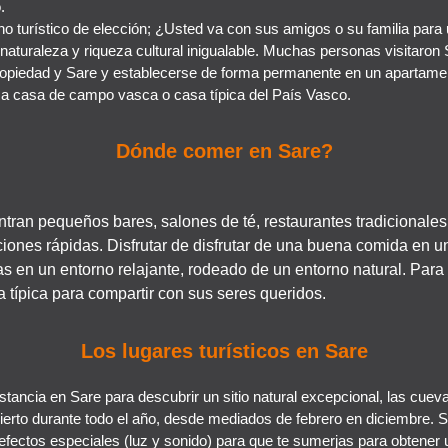
.
no turístico de elección; ¿Usted va con sus amigos o su familia para
e naturaleza y riqueza cultural inigualable. Muchas personas visitaron
propiedad y Sare y establecerse de forma permanente en un apartamen
a casa de campo vasca o casa típica del País Vasco.
Dónde comer en Sare?
tran pequeños bares, salones de té, restaurantes tradicionales
ciones rápidas. Disfrutar de disfrutar de una buena comida en u
as en un entorno relajante, rodeado de un entorno natural. Para
a típica para compartir con sus seres queridos.
Los lugares turísticos en Sare
estancia en Sare para descubrir un sitio natural excepcional, las cuev
ierto durante todo el año, desde mediados de febrero en diciembre. S
s efectos especiales (luz y sonido) para que te sumerjas para obtener