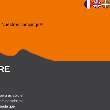
Nuestros campings
RE
pero es sólo el
comida sabrosa,
ariada que