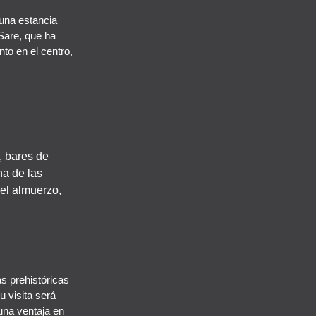
 una estancia
 Sare, que ha
to en el centro,
, bares de
na de las
 el almuerzo,
as prehistóricas
u visita será
 una ventaja en