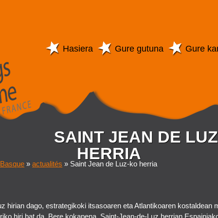
Hasiera
Gure gutuna
Gure ka
SAINT JEAN DE LU
HERRIA
 Basque
»
actualités
»
Saint Jean de Luz-ko herria
z hirian dago, estrategikoki itsasoaren eta Atlantikoaren kostaldean
iko hiri bat da. Bere kokapena, Saint-Jean-de-Luz herrian Espainiak