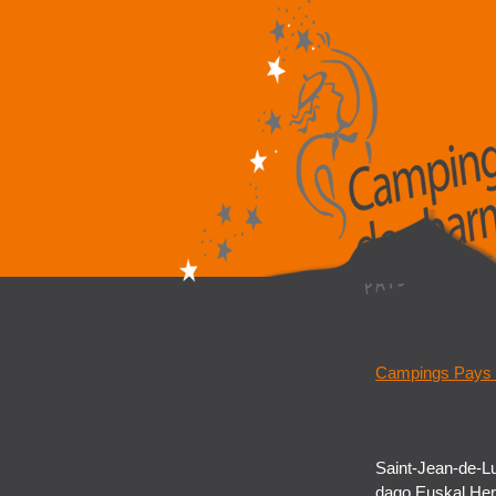
Campings Pays
Saint-Jean-de-Lu
dago Euskal Herr