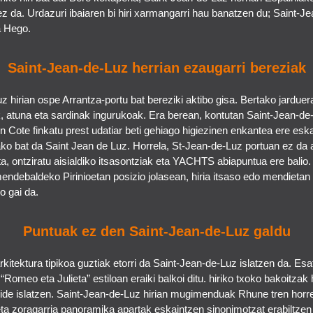
ez da. Urdazuri ibaiaren bi hiri xarmangarri hau banatzen du; Saint-J
a Hego.
Saint-Jean-de-Luz herrian ezaugarri bereziak
z hirian ospe Arrantza-portu bat bereziki aktibo gisa. Bertako jarduer
, atuna eta sardinak ingurukoak. Era berean, kontutan Saint-Jean-de-
en Cote finkatu prest udatiar beti gehiago higiezinen enkantea ere esk
ko bat da Saint Jean de Luz. Horrela, St-Jean-de-Luz portuan ez da 
a, ontziratu aisialdiko itsasontziak eta YACHTS abiapuntua ere balio.
endebaldeko Pirinioetan posizio jolasean, hiria itsaso edo mendietan 
ko gai da.
Puntuak ez den Saint-Jean-de-Luz galdu
kitektura tipikoa guztiak etorri da Saint-Jean-de-Luz islatzen da. Esa
r “Romeo eta Julieta” estiloan eraiki balkoi ditu. hiriko txoko bakoitzak 
ide islatzen. Saint-Jean-de-Luz hirian mugimenduak Rhune tren horr
eta zoragarria panoramika apartak eskaintzen sinonimotzat erabiltzen