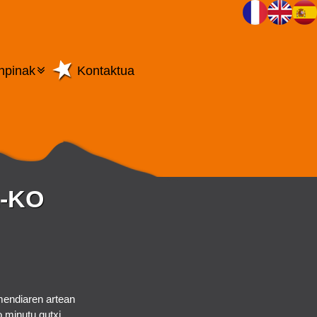
npinak
Kontaktua
Z-KO
 mendiaren artean
o minutu gutxi