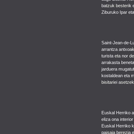
batzuk besterik 
Ziburuko Ipar et
Saint-Jean-de-Lu
arrantza antxoak
turista eta nor d
arrakasta beneta
jarduera mugatut
kostaldean eta m
bisitariei asetze
Euskal Herriko ar
eliza ona interio
Euskal Herriko k
paisaia berezia 