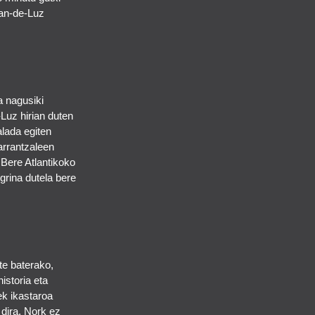
ean-de-Luz
a nagusiki
Luz hirian duten
alada egiten
arrantzaleen
 Bere Atlantikoko
grina dutela bere
te baterako,
historia eta
ek ikastaroa
 dira. Nork ez