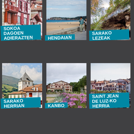
SOKOA
DAGOEN
SARAKO
ADIERAZTEN
HENDAIAN
LEZEAK
SAINT JEAN
DE LUZ-KO
SARAKO
KANBO
HERRIAN
HERRIA