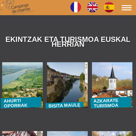
EKINTZAK ETA TURISMOA EUSKAL
HERRIAN
AZKARATE
AHURTI
BISITA MAULE
TURISMOA
OPORRAK