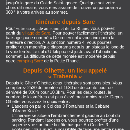
jusqu’à la gare du Col de Saint-Ignace. Quel que soit votre
choix d’itinéraire, vous êtes assuré de trouver un panorama à
360 ° à votre arrivée au sommet.
Itinéraire depuis Sare
Pour
, vous pouvez
votre escapade au sommet de La Rhune
partir du
village de Sare
. Pour trouver facilement l’itinéraire, un
balisage jaune nommé « De col en col » vous indiquera la
meilleure direction. À la jonction numéro 4, vous pourrez
profiter d’un magnifique diaporama depuis un plateau le long de
la voie ferrée. Le col d’Urkilepoa est juste avant l’aboutie au
sommet. La difficulté de cette montée est modérée depuis
notre
camping Sare
de la Petite Rhune.
Depuis Olhette, un lieu appelé
« Trabenia »
Depuis le Gîte d’Olhette, deux itinéraires sont possibles. Vous
compterez 2h30 de montée et 1h30 de descente pour ce
dénivelé de 900m pour 10,3km. Pour les deux routes, le
nombre de kilomètres est plus élevé mais moins raide. Depuis
Olhette, vous avez le choix entre :
L’ascension par le Col des 3 Fontaines et la Cabane
d’Arano Xola :
L’itinéraire se situe à l’embranchement gauche au bout du
parking. Pendant l’ascension, vous pourrez profiter d’une
superbe vue sur toute la côte basque. Au Col des 3
Fontaines, vous avez la possibilité de faire une petite pause