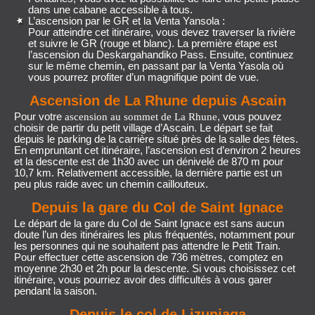
dans une cabane accessible à tous.
L’ascension par le GR et la Venta Yansola :
Pour atteindre cet itinéraire, vous devez traverser la rivière
et suivre le GR (rouge et blanc). La première étape est
l’ascension du Deskargahandiko Pass. Ensuite, continuez
sur le même chemin, en passant par la Venta Yasola où
vous pourrez profiter d’un magnifique point de vue.
Ascension de La Rhune depuis Ascain
Pour votre
, vous pouvez
ascension au sommet de La Rhune
choisir de partir du petit village d’Ascain. Le départ se fait
depuis le parking de la carrière situé près de la salle des fêtes.
En empruntant cet itinéraire, l’ascension est d’environ 2 heures
et la descente est de 1h30 avec un dénivelé de 870 m pour
10,7 km. Relativement accessible, la dernière partie est un
peu plus raide avec un chemin caillouteux.
Depuis la gare du Col de Saint Ignace
Le départ de la gare du Col de Saint Ignace est sans aucun
doute l’un des itinéraires les plus fréquentés, notamment pour
les personnes qui ne souhaitent pas attendre le Petit Train.
Pour effectuer cette ascension de 736 mètres, comptez en
moyenne 2h30 et 2h pour la descente. Si vous choisissez cet
itinéraire, vous pourriez avoir des difficultés à vous garer
pendant la saison.
Depuis le col de Lizuniaga