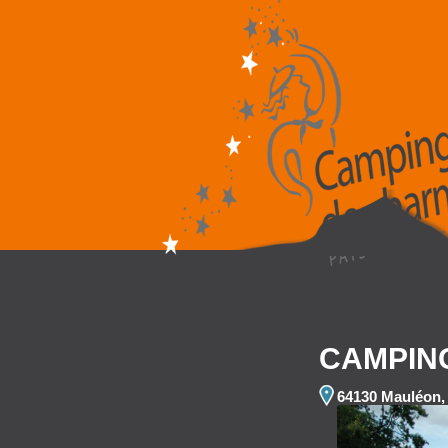
CAMPIN
64130 Mauléon,