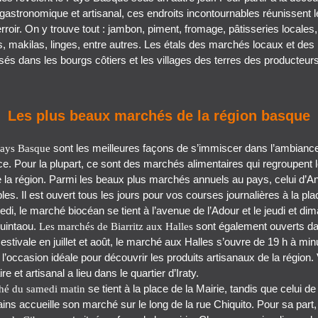
 gastronomique et artisanal, ces endroits incontournables réunissent l
erroir. On y trouve tout : jambon, piment, fromage, pâtisseries locales,
s, makilas, linges, entre autres. Les étals des marchés locaux et de
lisés dans les bourgs côtiers et les villages des terres des producteur
Les plus beaux marchés de la région basque
sont les meilleures façons de s’immiscer dans l’ambiance
Pays Basque
ce. Pour la plupart, ce sont des marchés alimentaires qui regroupent 
a région. Parmi les beaux plus marchés annuels au pays, celui d’Angl
es. Il est ouvert tous les jours pour vos courses journalières à la pl
di, le marché biocéan se tient à l’avenue de l’Adour et le jeudi et di
Quintaou.
sont également ouverts da
Les marchés de Biarritz aux Halles
estivale en juillet et août, le marché aux Halles s’ouvre de 19 h à minu
l’occasion idéale pour découvrir les produits artisanaux de la région.
e et artisanal a lieu dans le quartier d’Iraty.
se tient à la place de la Mairie, tandis que celui de 
ché du samedi matin
ns accueille son marché sur le long de la rue Chiquito. Pour sa part