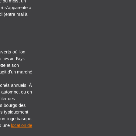
e du mois, un
s’apparente à
rt
di (entre mai à
verts où l’on
chés au Pays
tte et son
’agit d’un marché
rchés annuels. À
en automne, ou en
iter des
les bourgs des
ges typiquement
son linge basque.
s une
location de