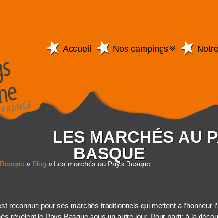
Accueil
Nos campings
Notre
LES MARCHÉS AU 
BASQUE
 Basque
»
Blog
»
Les marchés au Pays Basque
st reconnue pour ses marchés traditionnels qui mettent à l’honneur l’a
és révèlent le Pays Basque
sous un autre jour. Pour partir à la déco