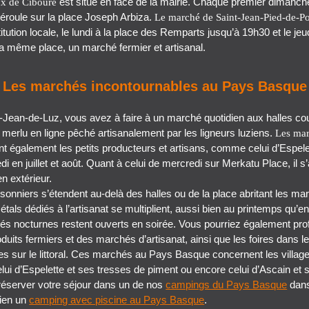
est situé en face de la mairie. Chaque premier dimanch
ux de Ciboure
déroule sur la place Joseph Arbiza.
Le marché de Saint-Jean-Pied-de-Po
titution locale, le lundi à la place des Remparts jusqu’à 19h30 et le jeu
a même place, un marché fermier et artisanal.
Les marchés incontournables au Pays Basque
-Jean-de-Luz, vous avez à faire à un marché quotidien aux halles cou
 merlu en ligne pêché artisanalement par les ligneurs luziens.
Les mar
nt également les petits producteurs et artisans, comme celui d’Espele
 en juillet et août. Quant à celui de mercredi sur Merkatu Place, il s
n extérieur.
onniers s’étendent au-delà des halles ou de la place abritant les ma
 étals dédiés à l’artisanat se multiplient, aussi bien au printemps qu’
és nocturnes restent ouverts en soirée. Vous pourriez également prof
uits fermiers et des marchés d’artisanat, ainsi que les foires dans 
res sur le littoral. Ces marchés au Pays Basque concernent les villa
lui d’Espelette et ses tresses de piment ou encore celui d’Ascain et 
réserver votre séjour dans un de nos
campings du Pays Basque
dan
ien un
camping avec piscine au Pays Basque
.