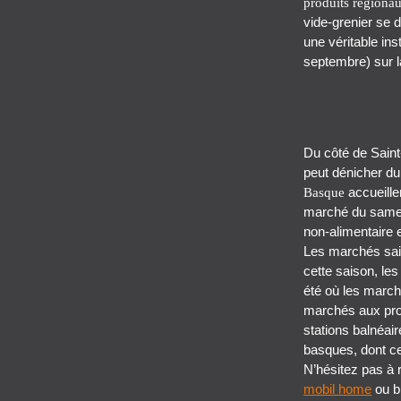
produits régiona
vide-grenier se 
une véritable ins
septembre) sur l
Du côté de Saint
peut dénicher du
accueille
Basque
marché du samedi
non-alimentaire e
Les marchés sais
cette saison, les
été où les march
marchés aux prod
stations balnéai
basques, dont ce
N’hésitez pas à 
mobil home
ou b