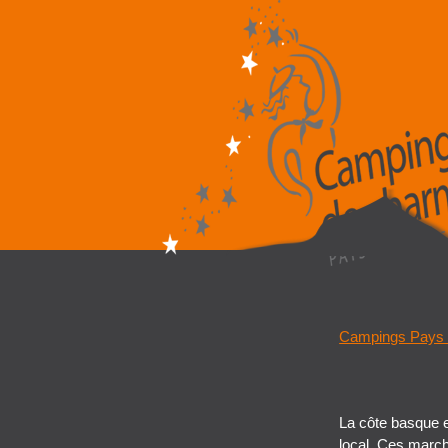
Campings Pays
La côte basque e
local.
Ces march