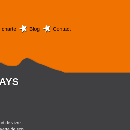
 charte
Blog
Contact
PAYS
rt de vivre
uverte de son