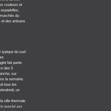
es couleurs et
 espadrilles,
s marchés du
s et des artisans
 typique du sud-
les
et fait partie
ace des 5
manche, sur
ns la semaine.
it tous les
 Vendredi, un
la ville thermale
,
le marché aux