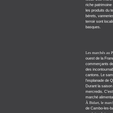
riche patrimoine
les produits du t
bérets, vannerie
terroir sont loca
basques.
Les marchés au 
ouest de la Fran
commerçants de l
des incontournabl
cantons. Le same
l’esplanade de 
Durant la saison 
mercredis. C’est 
marché alimentair
À Bidart, le mar
de Cambo-les-bai