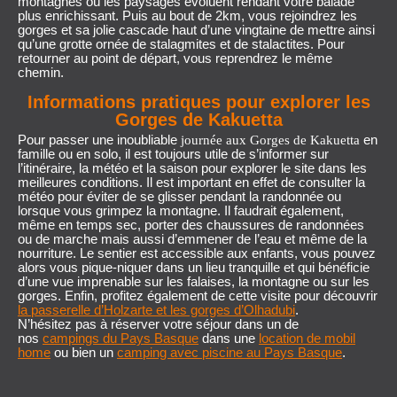
montagnes où les paysages évoluent rendant votre balade
plus enrichissant. Puis au bout de 2km, vous rejoindrez les
gorges et sa jolie cascade haut d’une vingtaine de mettre ainsi
qu’une grotte ornée de stalagmites et de stalactites. Pour
retourner au point de départ, vous reprendrez le même
chemin.
Informations pratiques pour explorer les
Gorges de Kakuetta
Pour passer une inoubliable
en
journée aux Gorges de Kakuetta
famille ou en solo, il est toujours utile de s’informer sur
l’itinéraire, la météo et la saison pour explorer le site dans les
meilleures conditions. Il est important en effet de consulter la
météo pour éviter de se glisser pendant la randonnée ou
lorsque vous grimpez la montagne. Il faudrait également,
même en temps sec, porter des chaussures de randonnées
ou de marche mais aussi d’emmener de l’eau et même de la
nourriture. Le sentier est accessible aux enfants, vous pouvez
alors vous pique-niquer dans un lieu tranquille et qui bénéficie
d’une vue imprenable sur les falaises, la montagne ou sur les
gorges. Enfin, profitez également de cette visite pour découvrir
la passerelle d’Holzarte et les gorges d’Olhadubi
.
N’hésitez pas à réserver votre séjour dans un de
nos
campings du Pays Basque
dans une
location de mobil
home
ou bien un
camping avec piscine au Pays Basque
.