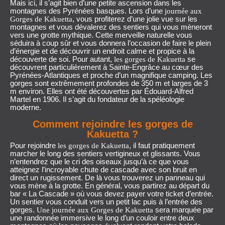
Mais ici, il s’agit bien d’une petite ascension dans les
montagnes des Pyrénées basques. Lors d’une
journée aux
, vous profiterez d’une jolie vue sur les
Gorges de Kakuetta
montagnes et vous dévalerez des sentiers qui vous mèneront
vers une grotte mythique. Cette merveille naturelle vous
séduira à coup sûr et vous donnera l’occasion de faire le plein
d’énergie et de découvrir un endroit calme et propice à la
découverte de soi. Pour autant,
se
les gorges de Kakuetta
découvrent particulièrement à Sainte-Engrâce au cœur des
Pyrénées-Atlantiques et proche d’un magnifique camping. Les
gorges sont extrêmement profondes de 350 m et larges de 3
m environ. Elles ont été découvertes par Édouard-Alfred
Martel en 1906. Il s’agit du fondateur de la spéléologie
moderne.
Comment rejoindre les gorges de
Kakuetta ?
Pour rejoindre
, il faut pratiquement
les gorges de Kakuetta
marcher le long des sentiers vertigineux et glissants. Vous
n’entendrez que le cri des oiseaux jusqu’à ce que vous
atteignez l’incroyable chute de cascade avec son bruit en
direct un rugissement. De là vous trouverez un panneau qui
vous mène à la grotte. En général, vous partirez au départ du
bar « La Cascade » où vous devez payer votre ticket d’entrée.
Un sentier vous conduit vers un petit lac puis à l’entrée des
gorges.
sera marquée par
Une journée aux Gorges de Kakuetta
une randonnée immersive le long d’un couloir entre deux