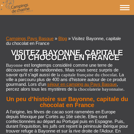
Campings Pays Basque
»
Blog
»
Visitez Bayonne, capitale
du chocolat en France
VISITEZ BAYONNE, CAPITALE
DU CHOCOLAT EN FRANCE
est longtemps considéré comme une terre de
Bayonne
découverte et de randonnées. Mais vous serez surpris de
savoir qu’il s’agit aussi de
. La
la capitale française du chocolat
ville a parcouru plus de 400 ans d’histoire autour de ce produit
gourmand. Lors d’un
séjour en camping au Pays Basque
,
percez alors tous les mystères de
.
la chocolaterie bayonnaise
Un peu d’histoire sur Bayonne, capitale du
chocolat en France
A l’origine, les fèves de cacao sont ramenées en Europe
depuis Mexique par Cortès au 16è siècle. Elles sont
confectionnées au départ au Portugal puis en Espagne. Puis,
durant l’inquisition, les juifs ont rejoint la péninsule ibérique pour
trouver refuge à Bayonne et sur la rive droite de l’Adour. En